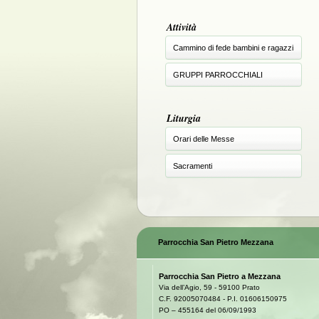
Attività
Cammino di fede bambini e ragazzi
GRUPPI PARROCCHIALI
Liturgia
Orari delle Messe
Sacramenti
Parrocchia San Pietro Mezzana
Parrocchia San Pietro a Mezzana
Via dell’Agio, 59 - 59100 Prato
C.F. 92005070484 - P.I. 01606150975
PO – 455164 del 06/09/1993